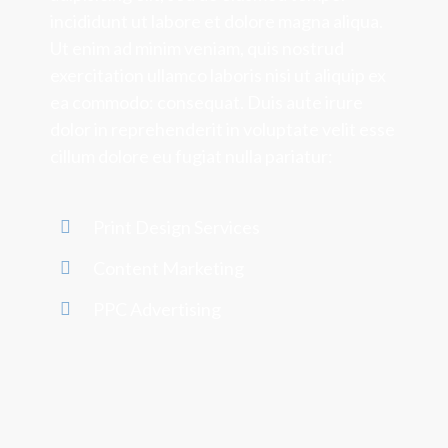
incididunt ut labore et dolore magna aliqua.
Ut enim ad minim veniam, quis nostrud
exercitation ullamco laboris nisi ut aliquip ex
ea commodo: consequat. Duis aute irure
dolor in reprehenderit in voluptate velit esse
cillum dolore eu fugiat nulla pariatur:
Print Design Services
Content Marketing
PPC Advertising