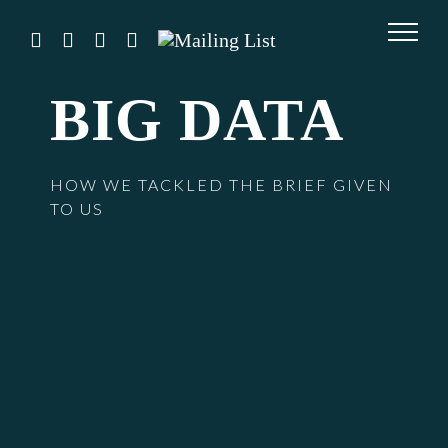
Skip
to
instagram
twitter
facebook
youtube
Mailing
List
content
BIG DATA
HOW WE TACKLED THE BRIEF GIVEN
TO US